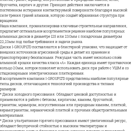
брусчатка, кирпич и другие. Принцип действия заключается в
постепенном истирании контактируемой поверхности благодаря высокой
силе трения граней алмазов, которую создаёт абразивная структура при
вращении.
Наша компания, проанализировав ключевые строительные направления,
предлагает оптимальное ассортиментное решение наиболее популярных
алмазных дисков в диаметре 125 или 230мм с посадочным диаметром
22,23мм под любые требования и задачи рынка.
Диски I-GROUP.LTD поставляются в блистерной упаковке, что защищает от
внешних источников агрессивной среды и делает их хранение и
транспортировку безопасными. Режущая часть имеет несколько слоёв
алмазной крошки качества класса «А». Каждая единица имеет проставочное
кольцо 20мм, которое позволяет использовать диск при работе с УШМ и со
стационарными электрическими плиткорезами.
В ассортименте компании I-GROUP.LTD представлены наиболее популярные
типы дисков, отличающиеся технологией производства и типами
размеров:
* Диски холодного прессования. Обладают ценовой доступностью и
применяются в работе с бетоном, кирпичом, камнем, брусчаткой,
гранитом, мрамором, искусственным или природным камнем, плиткой,
керамогранитом, керамической плиткой и прочими общестроительными
материалами.
* Диски ультратонкие горячего прессования имеют увеличенный ресурс,
обладают безупречной стойкостью к высоким температурам и
производительностью благодаря использованию передовых технологий